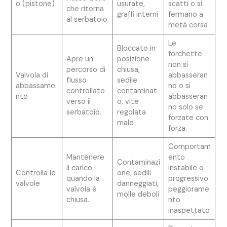
o (pistone)
usurate,
scatti o si
che ritorna
graffi interni
fermano a
al serbatoio.
metà corsa
Le
Bloccato in
forchette
Apre un
posizione
non si
percorso di
chiusa,
Valvola di
abbasseran
flusso
sedile
abbassame
no o si
controllato
contaminat
nto
abbasseran
verso il
o, vite
no solo se
serbatoio.
regolata
forzate con
male
forza.
Comportam
Mantenere
ento
Contaminazi
il carico
instabile o
Controlla le
one, sedili
quando la
progressivo
valvole
danneggiati,
valvola è
peggiorame
molle deboli
chiusa.
nto
inaspettato