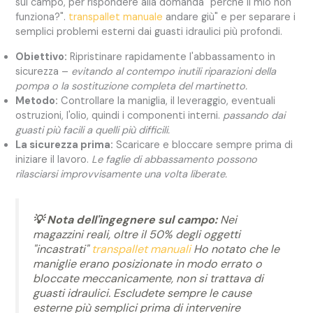
sul campo, per rispondere alla domanda "perché il mio non
funziona?".
transpallet manuale
andare giù" e per separare i
semplici problemi esterni dai guasti idraulici più profondi.
Obiettivo:
Ripristinare rapidamente l'abbassamento in
sicurezza –
evitando al contempo inutili riparazioni della
pompa o la sostituzione completa del martinetto.
Metodo:
Controllare la maniglia, il leveraggio, eventuali
ostruzioni, l'olio, quindi i componenti interni.
passando dai
guasti più facili a quelli più difficili.
La sicurezza prima:
Scaricare e bloccare sempre prima di
iniziare il lavoro.
Le faglie di abbassamento possono
rilasciarsi improvvisamente una volta liberate.
💡 Nota dell'ingegnere sul campo:
Nei
magazzini reali, oltre il 50% degli oggetti
"incastrati"
transpallet manuali
Ho notato che le
maniglie erano posizionate in modo errato o
bloccate meccanicamente, non si trattava di
guasti idraulici. Escludete sempre le cause
esterne più semplici prima di intervenire