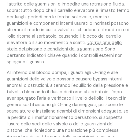
l'attrito delle guarnizioni e impedire una retrazione fluida,
soprattutto dopo che il carrello elevatore è rimasto fermo
per lunghi periodi con le forche sollevate, mentre
guarnizioni e componenti interni usurati o incrinati possono
alterare il modo in cui le valvole si chiudono e il modo in cui
l'olio ritorna al serbatoio, causando il blocco del carrello
elevatore o il suo movimento a scatti.
Corrosione dello
stelo del pistone e condizioni della guarnizione
Sono
pertanto indicatori chiave quando i controlli esterni non
spiegano il guasto.
All'interno del blocco pompa, i guasti agli O-ring e alle
guarnizioni delle valvole possono causare bypass interni
anomali o ostruzioni, alterando l'equilibrio della pressione e
talvolta bloccando il flusso di ritorno al serbatoio. Dopo
aver spurgato l'aria e verificato il livello dell'olio, i tecnici in
genere sostituiscono gli O-ring danneggiati, puliscono le
scanalature e installano ricambi di dimensioni adeguate; se
la perdita o il malfunzionamento persistono, si sospetta
l'usura delle sedi delle valvole o delle guarnizioni del
pistone, che richiedono una riparazione più complessa.
Procedure di sostituzione delle guarnizioni e criteri di