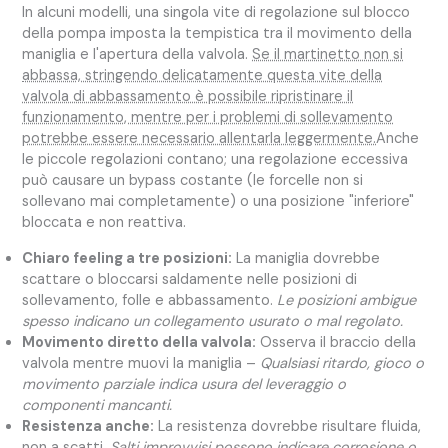
In alcuni modelli, una singola vite di regolazione sul blocco
della pompa imposta la tempistica tra il movimento della
maniglia e l'apertura della valvola.
Se il martinetto non si
abbassa, stringendo delicatamente questa vite della
valvola di abbassamento è possibile ripristinare il
funzionamento, mentre per i problemi di sollevamento
potrebbe essere necessario allentarla leggermente.
Anche
le piccole regolazioni contano; una regolazione eccessiva
può causare un bypass costante (le forcelle non si
sollevano mai completamente) o una posizione "inferiore"
bloccata e non reattiva.
Chiaro feeling a tre posizioni:
La maniglia dovrebbe
scattare o bloccarsi saldamente nelle posizioni di
sollevamento, folle e abbassamento.
Le posizioni ambigue
spesso indicano un collegamento usurato o mal regolato.
Movimento diretto della valvola:
Osserva il braccio della
valvola mentre muovi la maniglia –
Qualsiasi ritardo, gioco o
movimento parziale indica usura del leveraggio o
componenti mancanti.
Resistenza anche:
La resistenza dovrebbe risultare fluida,
non a scatti.
Salti improvvisi possono indicare corrosione o