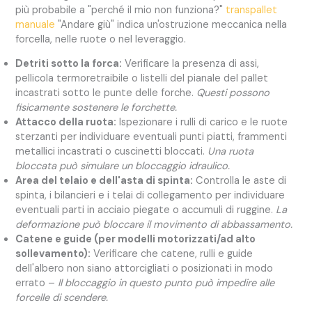
più probabile a "perché il mio non funziona?"
transpallet
manuale
"Andare giù" indica un'ostruzione meccanica nella
forcella, nelle ruote o nel leveraggio.
Detriti sotto la forca:
Verificare la presenza di assi,
pellicola termoretraibile o listelli del pianale del pallet
incastrati sotto le punte delle forche.
Questi possono
fisicamente sostenere le forchette.
Attacco della ruota:
Ispezionare i rulli di carico e le ruote
sterzanti per individuare eventuali punti piatti, frammenti
metallici incastrati o cuscinetti bloccati.
Una ruota
bloccata può simulare un bloccaggio idraulico.
Area del telaio e dell'asta di spinta:
Controlla le aste di
spinta, i bilancieri e i telai di collegamento per individuare
eventuali parti in acciaio piegate o accumuli di ruggine.
La
deformazione può bloccare il movimento di abbassamento.
Catene e guide (per modelli motorizzati/ad alto
sollevamento):
Verificare che catene, rulli e guide
dell'albero non siano attorcigliati o posizionati in modo
errato –
Il bloccaggio in questo punto può impedire alle
forcelle di scendere.