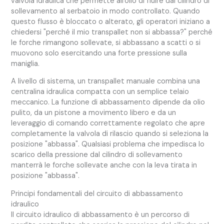
valvola idraulica che permette all'olio di fluire dal cilindro di
sollevamento al serbatoio in modo controllato. Quando
questo flusso è bloccato o alterato, gli operatori iniziano a
chiedersi "perché il mio transpallet non si abbassa?" perché
le forche rimangono sollevate, si abbassano a scatti o si
muovono solo esercitando una forte pressione sulla
maniglia.
A livello di sistema, un transpallet manuale combina una
centralina idraulica compatta con un semplice telaio
meccanico. La funzione di abbassamento dipende da olio
pulito, da un pistone a movimento libero e da un
leveraggio di comando correttamente regolato che apre
completamente la valvola di rilascio quando si seleziona la
posizione "abbassa". Qualsiasi problema che impedisca lo
scarico della pressione dal cilindro di sollevamento
manterrà le forche sollevate anche con la leva tirata in
posizione "abbassa".
Principi fondamentali del circuito di abbassamento
idraulico
Il circuito idraulico di abbassamento è un percorso di