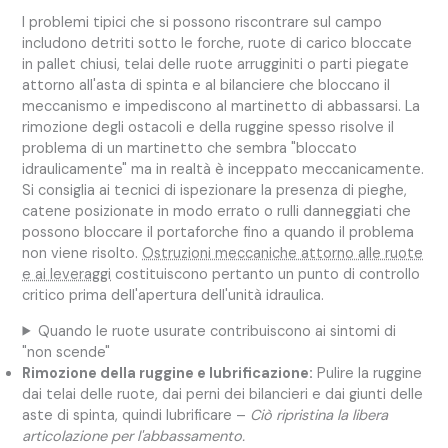
I problemi tipici che si possono riscontrare sul campo
includono detriti sotto le forche, ruote di carico bloccate
in pallet chiusi, telai delle ruote arrugginiti o parti piegate
attorno all'asta di spinta e al bilanciere che bloccano il
meccanismo e impediscono al martinetto di abbassarsi. La
rimozione degli ostacoli e della ruggine spesso risolve il
problema di un martinetto che sembra "bloccato
idraulicamente" ma in realtà è inceppato meccanicamente.
Si consiglia ai tecnici di ispezionare la presenza di pieghe,
catene posizionate in modo errato o rulli danneggiati che
possono bloccare il portaforche fino a quando il problema
non viene risolto.
Ostruzioni meccaniche attorno alle ruote
e ai leveraggi
costituiscono pertanto un punto di controllo
critico prima dell'apertura dell'unità idraulica.
Quando le ruote usurate contribuiscono ai sintomi di
"non scende"
Rimozione della ruggine e lubrificazione:
Pulire la ruggine
dai telai delle ruote, dai perni dei bilancieri e dai giunti delle
aste di spinta, quindi lubrificare –
Ciò ripristina la libera
articolazione per l'abbassamento.