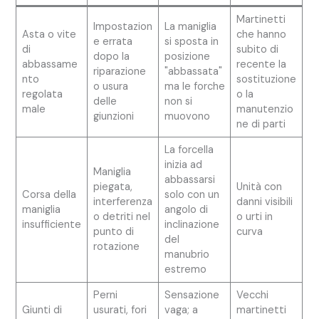
Martinetti
Impostazion
La maniglia
Asta o vite
che hanno
e errata
si sposta in
di
subito di
dopo la
posizione
abbassame
recente la
riparazione
"abbassata"
nto
sostituzione
o usura
ma le forche
regolata
o la
delle
non si
male
manutenzio
giunzioni
muovono
ne di parti
La forcella
inizia ad
Maniglia
abbassarsi
piegata,
Unità con
Corsa della
solo con un
interferenza
danni visibili
maniglia
angolo di
o detriti nel
o urti in
insufficiente
inclinazione
punto di
curva
del
rotazione
manubrio
estremo
Perni
Sensazione
Vecchi
Giunti di
usurati, fori
vaga; a
martinetti