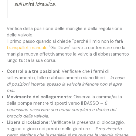
sull'unità idraulica.
Verifica della posizione delle maniglie e della regolazione
delle valvole.
Il primo passo quando si chiede "perché il mio non lo farà
transpallet manuale
"Go Down" serve a confermare che la
maniglia muova effettivamente la valvola di abbassamento
lungo tutta la sua corsa.
Controllo a tre posizioni:
Verificare che i fermi di
sollevamento, folle e abbassamento siano liberi –
In caso
di posizioni incerte, spesso la valvola inferiore non si apre
mai.
Movimento del collegamento:
Osserva la camma/asta
della pompa mentre ti sposti verso il BASSO –
È
necessario osservare una corsa completa e decisa del
braccio della valvola.
Libera circolazione:
Verificate la presenza di bloccaggio,
ruggine o gioco nei perni e nelle giunture –
Il movimento
perso significa che la maniglia si muove ma la valvola rimane