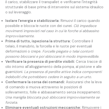
il carico, stabilizzare il transpallet e verificarne l'integrità
strutturale di base prima di intervenire sul sistema idraulico
o sul leveraggio.
Isolare l'energia e stabilizzarla:
Rimuovi il carico quando
possibile e blocca le ruote con dei cunei.
Ciò impedisce
movimenti imprevisti nel caso in cui le forche si abbassino
improvvisamente.
Prima di tutto, ispeziona la struttura:
Controllare il
telaio, il manubrio, la forcella e le ruote per eventuali
deformazioni o crepe.
Forcelle piegate o telai contorti
possono bloccarsi e poi sbloccarsi in modo imprevedibile.
Verificare la presenza di perdite visibili:
Cerca tracce di
olio intorno all'alloggiamento della pompa, al pistone e alle
guarnizioni.
La presenza di perdite attive indica componenti
indeboliti che potrebbero cedere in seguito a un urto.
Confermare la corsa dei comandi:
Assicurarsi che la leva
di comando si muova attraverso le posizioni di
sollevamento, folle e abbassamento senza inceppamenti.
Una maniglia bloccata può sbloccarsi improvvisamente se
forzata.
Eliminare eventuali ostruzioni meccaniche:
Rimuovere i