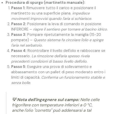
Procedura di spurgo (martinetto manuale):
Passo 1:
Rimuovere tutto il carico e posizionare il
martinetto su una superficie piana.
impedisce
movimenti improvvisi quando l'aria si schiarisce.
Passo 2:
Posizionare la leva di comando in posizione
INFERIORE –
riapre il sentiero per tornare al bacino idrico.
Passo 3:
Pompare ripetutamente la maniglia (15-20
pompate) –
Questo sistema fa circolare l'olio e spinge
l'aria nel serbatoio.
Passo 4:
Ricontrollare il livello dell'olio e rabboccare se
necessario.
La rimozione dell'aria spesso rivela
precedenti condizioni di basso livello dell'olio.
Passo 5:
Eseguire una prova di sollevamento e
abbassamento con un pallet di peso moderato entro i
limiti di capacità.
Conferma un funzionamento stabile e
senza bolle.
💡 Nota dell'ingegnere sul campo:
Nelle celle
frigorifere con temperature inferiori a 0 °C,
anche l'olio "corretto" può addensarsi a tal