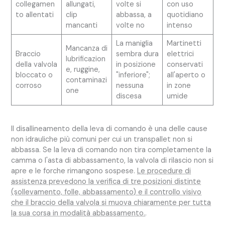
collegamen
allungati,
volte si
con uso
to allentati
clip
abbassa, a
quotidiano
mancanti
volte no
intenso
La maniglia
Martinetti
Mancanza di
Braccio
sembra dura
elettrici
lubrificazion
della valvola
in posizione
conservati
e, ruggine,
bloccato o
"inferiore";
all'aperto o
contaminazi
corroso
nessuna
in zone
one
discesa
umide
Il disallineamento della leva di comando è una delle cause
non idrauliche più comuni per cui un transpallet non si
abbassa. Se la leva di comando non tira completamente la
camma o l'asta di abbassamento, la valvola di rilascio non si
apre e le forche rimangono sospese.
Le procedure di
assistenza prevedono la verifica di tre posizioni distinte
(sollevamento, folle, abbassamento) e il controllo visivo
che il braccio della valvola si muova chiaramente per tutta
la sua corsa in modalità abbassamento.
.