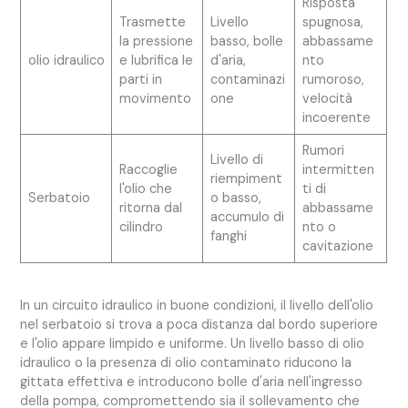
Risposta
Trasmette
Livello
spugnosa,
la pressione
basso, bolle
abbassame
olio idraulico
e lubrifica le
d'aria,
nto
parti in
contaminazi
rumoroso,
movimento
one
velocità
incoerente
Rumori
Livello di
Raccoglie
intermitten
riempiment
l'olio che
ti di
Serbatoio
o basso,
ritorna dal
abbassame
accumulo di
cilindro
nto o
fanghi
cavitazione
In un circuito idraulico in buone condizioni, il livello dell'olio
nel serbatoio si trova a poca distanza dal bordo superiore
e l'olio appare limpido e uniforme. Un livello basso di olio
idraulico o la presenza di olio contaminato riducono la
gittata effettiva e introducono bolle d'aria nell'ingresso
della pompa, compromettendo sia il sollevamento che