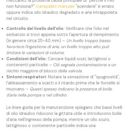
meccanici, la prossima causa principale di "perché il mio
non funziona?"
transpallet manuale
"scendere" è errato
oppure indica olio idraulico degradato e aria intrappolata
nel circuito.
Controllo del livello dell'olio:
Verificare che l'olio nel
serbatoio si trovi appena sotto l'apertura di riempimento
(in genere circa 25-40 mm) –
Un livello troppo basso
favorisce l'ingestione di aria, un livello troppo alto può
limitare le variazioni di volume.
Condizioni dell'olio:
Cercare liquidi scuri, lattiginosi o
contenenti particelle –
Ciò segnala contaminazione e un
rischio maggiore di blocco della valvola.
Sintomi respiratori:
Notare la sensazione di "spugnosità",
l'abbassamento a scatti o il ritardo prima che le forcelle si
muovano –
Questi spesso indicano la presenza di bolle
d'aria nella pompa o nel cilindro.
Le linee guida per la manutenzione spiegano che bassi livelli
di olio idraulico riducono la gittata utile e introducono bolle
d'aria nell'ingresso della pompa, mentre un olio scuro,
lattiginoso o contenente particelle indica una