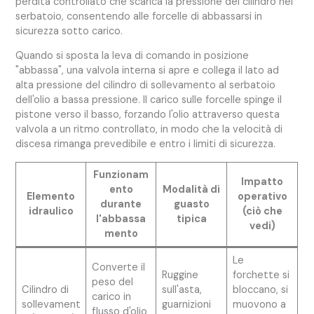
perdita controllato che scarica la pressione del cilindro nel
serbatoio, consentendo alle forcelle di abbassarsi in
sicurezza sotto carico.
Quando si sposta la leva di comando in posizione
"abbassa", una valvola interna si apre e collega il lato ad
alta pressione del cilindro di sollevamento al serbatoio
dell'olio a bassa pressione. Il carico sulle forcelle spinge il
pistone verso il basso, forzando l'olio attraverso questa
valvola a un ritmo controllato, in modo che la velocità di
discesa rimanga prevedibile e entro i limiti di sicurezza.
Funzionam
Impatto
ento
Modalità di
Elemento
operativo
durante
guasto
idraulico
(ciò che
l'abbassa
tipica
vedi)
mento
Le
Converte il
Ruggine
forchette si
peso del
Cilindro di
sull'asta,
bloccano, si
carico in
sollevament
guarnizioni
muovono a
flusso d'olio