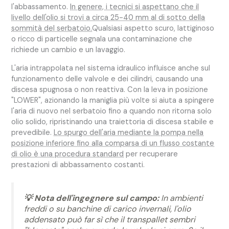
l'abbassamento.
In genere, i tecnici si aspettano che il
livello dell'olio si trovi a circa 25-40 mm al di sotto della
sommità del serbatoio.
Qualsiasi aspetto scuro, lattiginoso
o ricco di particelle segnala una contaminazione che
richiede un cambio e un lavaggio.
L'aria intrappolata nel sistema idraulico influisce anche sul
funzionamento delle valvole e dei cilindri, causando una
discesa spugnosa o non reattiva. Con la leva in posizione
"LOWER", azionando la maniglia più volte si aiuta a spingere
l'aria di nuovo nel serbatoio fino a quando non ritorna solo
olio solido, ripristinando una traiettoria di discesa stabile e
prevedibile.
Lo spurgo dell'aria mediante la pompa nella
posizione inferiore fino alla comparsa di un flusso costante
di olio è una procedura standard
per recuperare
prestazioni di abbassamento costanti.
💡 Nota dell'ingegnere sul campo:
In ambienti
freddi o su banchine di carico invernali, l'olio
addensato può far sì che il transpallet sembri