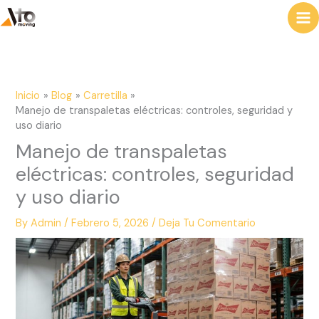
al
u
contenido
s
c
a
Inicio
Blog
Carretilla
r
Manejo de transpaletas eléctricas: controles, seguridad y
uso diario
Manejo de transpaletas
eléctricas: controles, seguridad
y uso diario
By
Admin
/
Febrero 5, 2026
/
Deja Tu Comentario