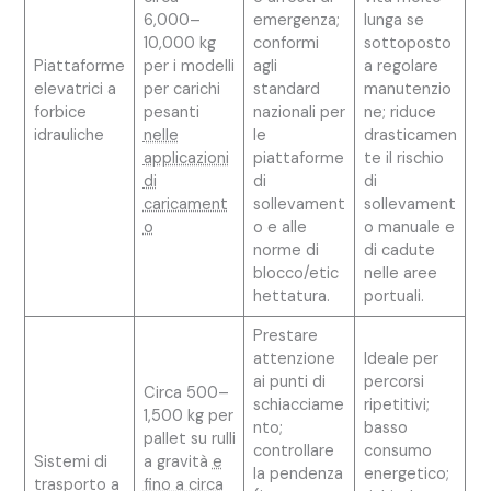
6,000–
emergenza;
lunga se
10,000 kg
conformi
sottoposto
Piattaforme
per i modelli
agli
a regolare
elevatrici a
per carichi
standard
manutenzio
forbice
pesanti
nazionali per
ne; riduce
idrauliche
nelle
le
drasticamen
applicazioni
piattaforme
te il rischio
di
di
di
caricament
sollevament
sollevament
o
o e alle
o manuale e
norme di
di cadute
blocco/etic
nelle aree
hettatura.
portuali.
Prestare
attenzione
Ideale per
ai punti di
percorsi
Circa 500–
schiacciame
ripetitivi;
1,500 kg per
nto;
basso
pallet su rulli
controllare
consumo
Sistemi di
a gravità
e
la pendenza
energetico;
trasporto a
fino a circa