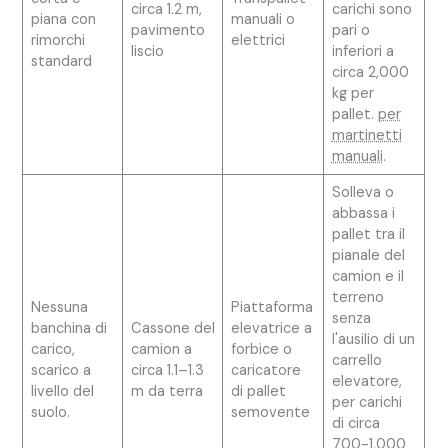
circa 1.2 m,
carichi sono
piana con
manuali o
pavimento
pari o
rimorchi
elettrici
liscio
inferiori a
standard
circa 2,000
kg per
pallet.
per
martinetti
manuali
.
Solleva o
abbassa i
pallet tra il
pianale del
camion e il
terreno
Nessuna
Piattaforma
senza
banchina di
Cassone del
elevatrice a
l'ausilio di un
carico,
camion a
forbice o
carrello
scarico a
circa 1.1–1.3
caricatore
elevatore,
livello del
m da terra
di pallet
per carichi
suolo.
semovente
di circa
700-1,000