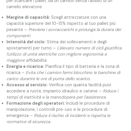
per scaricare i pallet da un camion senza l'ausilio di un
carrello elevatore.
Margine di capacità:
Scegli attrezzature con una
capacità superiore del 10-15% rispetto al tuo pallet più
pesante –
Previene i sovraccarichi e prolunga la durata dei
componenti.
Intensità del ciclo:
Stima dei sollevamenti e degli
spostamenti per turno –
L'elevato numero di cicli giustifica
l'utilizzo di unità elettriche con migliore ergonomia e
maggiore affidabilità.
Energia e ricarica:
Pianifica il tipo di batteria e la zona di
ricarica –
Evita che i camion fermi blocchino le banchine di
carico durante le ore di punta dello scarico.
Accesso al servizio:
Verifica con quanta facilità puoi
accedere a ruote, impianto idraulico e catene –
Riduce i
tempi di inattività e la manodopera per l'assistenza.
Formazione degli operatori:
Includi le procedure di
manipolazione, i controlli pre-uso e le procedure di
emergenza –
Riduce il rischio di incidenti e rispetta le
normative di sicurezza.