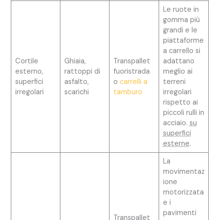
Le ruote in
gomma più
grandi e le
piattaforme
a carrello si
Cortile
Ghiaia,
Transpallet
adattano
esterno,
rattoppi di
fuoristrada
meglio ai
superfici
asfalto,
o
carrelli a
terreni
irregolari
scarichi
tamburo
irregolari
rispetto ai
piccoli rulli in
acciaio.
su
superfici
esterne
.
La
movimentaz
ione
motorizzata
e i
pavimenti
Transpallet