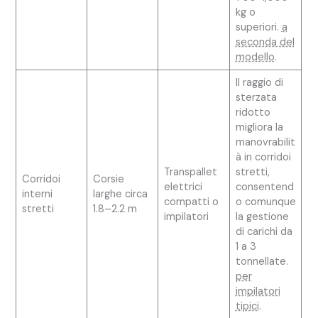
kg o
superiori.
a
seconda del
modello
.
Il raggio di
sterzata
ridotto
migliora la
manovrabilit
à in corridoi
Transpallet
stretti,
Corridoi
Corsie
elettrici
consentend
interni
larghe circa
compatti o
o comunque
stretti
1.8–2.2 m
impilatori
la gestione
di carichi da
1 a 3
tonnellate.
per
impilatori
tipici
.