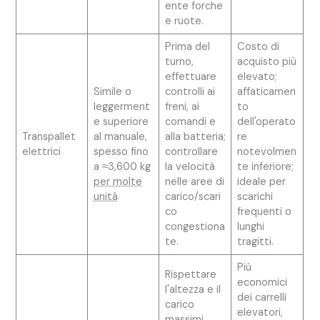
ente forche
e ruote.
Prima del
Costo di
turno,
acquisto più
effettuare
elevato;
Simile o
controlli ai
affaticamen
leggerment
freni, ai
to
e superiore
comandi e
dell'operato
Transpallet
al manuale,
alla batteria;
re
elettrici
spesso fino
controllare
notevolmen
a ≈3,600 kg
la velocità
te inferiore;
per molte
nelle aree di
ideale per
unità
carico/scari
scarichi
co
frequenti o
congestiona
lunghi
te.
tragitti.
Più
Rispettare
economici
l'altezza e il
dei carrelli
carico
elevatori,
massimi