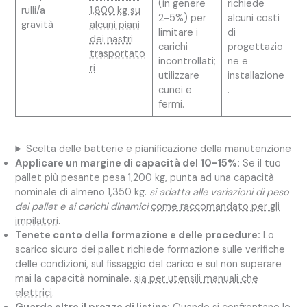
(in genere
richiede
rulli/a
1,800 kg su
2-5%) per
alcuni costi
gravità
alcuni piani
limitare i
di
dei nastri
carichi
progettazio
trasportato
incontrollati;
ne e
ri
utilizzare
installazione
cunei e
.
fermi.
Scelta delle batterie e pianificazione della manutenzione
Applicare un margine di capacità del 10-15%:
Se il tuo
pallet più pesante pesa 1,200 kg, punta ad una capacità
nominale di almeno 1,350 kg.
si adatta alle variazioni di peso
dei pallet e ai carichi dinamici
come raccomandato per gli
impilatori
.
Tenete conto della formazione e delle procedure:
Lo
scarico sicuro dei pallet richiede formazione sulle verifiche
delle condizioni, sul fissaggio del carico e sul non superare
mai la capacità nominale.
sia per utensili manuali che
elettrici
.