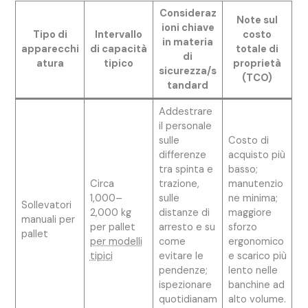
Consideraz
Note sul
ioni chiave
Tipo di
Intervallo
costo
in materia
apparecchi
di capacità
totale di
di
atura
tipico
proprietà
sicurezza/s
(TCO)
tandard
Addestrare
il personale
sulle
Costo di
differenze
acquisto più
tra spinta e
basso;
Circa
trazione,
manutenzio
1,000–
sulle
ne minima;
Sollevatori
2,000 kg
distanze di
maggiore
manuali per
per pallet
arresto e su
sforzo
pallet
per modelli
come
ergonomico
tipici
evitare le
e scarico più
pendenze; ​​
lento nelle
ispezionare
banchine ad
quotidianam
alto volume.