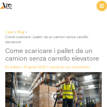
al
e
contenuto
r
c
a
Casa
Blog
Come scaricare i pallet da un camion senza carrello
elevatore
Come scaricare i pallet da un
camion senza carrello elevatore
By
Admin
/
16 aprile 2026
/
Lascia un tuo commento