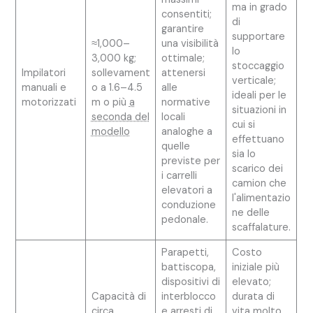
ma in grado
consentiti;
di
garantire
supportare
≈1,000–
una visibilità
lo
3,000 kg;
ottimale;
stoccaggio
Impilatori
sollevament
attenersi
verticale;
manuali e
o a 1.6–4.5
alle
ideali per le
motorizzati
m o più
a
normative
situazioni in
seconda del
locali
cui si
modello
analoghe a
effettuano
quelle
sia lo
previste per
scarico dei
i carrelli
camion che
elevatori a
l'alimentazio
conduzione
ne delle
pedonale.
scaffalature.
Parapetti,
Costo
battiscopa,
iniziale più
dispositivi di
elevato;
Capacità di
interblocco
durata di
circa
e arresti di
vita molto