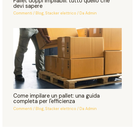
Pallet doppi impilabili: tutto quello che
devi sapere
Commenti
/
Blog
,
Stacker elettrico
/ Da
Admin
Come impilare un pallet: una guida
completa per l'efficienza
Commenti
/
Blog
,
Stacker elettrico
/ Da
Admin