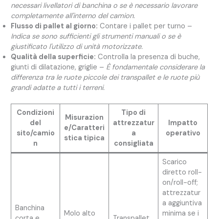
necessari livellatori di banchina o se è necessario lavorare
completamente all'interno del camion.
Flusso di pallet al giorno:
Contare i pallet per turno –
Indica se sono sufficienti gli strumenti manuali o se è
giustificato l'utilizzo di unità motorizzate.
Qualità della superficie:
Controlla la presenza di buche,
giunti di dilatazione, griglie –
È fondamentale considerare la
differenza tra le ruote piccole dei transpallet e le ruote più
grandi adatte a tutti i terreni.
Condizioni
Tipo di
Misurazion
del
attrezzatur
Impatto
e/Caratteri
sito/camio
a
operativo
stica tipica
n
consigliata
Scarico
diretto roll-
on/roll-off;
attrezzatur
a aggiuntiva
Banchina
Molo alto
minima se i
corta e
Transpallet